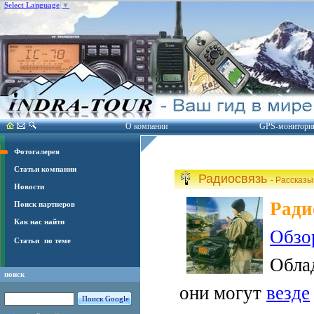
Select Language
▼
О компании
GPS-монитори
Фотогалерея
Статьи компании
Радиосвязь
- Рассказ
Новости
Ради
Поиск партнеров
Как нас найти
Обзо
Статьи
по теме
Обла
поиск
они могут
везде