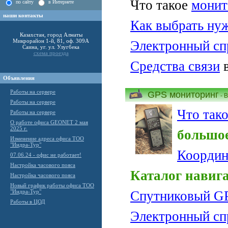
Что такое
монит
по сайту
в Интернете
наши контакты
Как выбрать нуж
Казахстан, город Алматы
Микрорайон 1-й, 81, оф. 309А
Электронный сп
Саина, уг. ул. Улугбека
схема проезда
Средства связи
в
Объявления
Работы на сервере
GPS мониторинг
- 
Работы на сервере
Что так
Работы на сервере
О работе офиса GEONET 2 мая
2025 г.
большое
Изменение адреса офиса ТОО
"Индра-Тур"
Координ
07.06.24 - офис не работает!
Настройка часового пояса
Каталог навиг
Настройка часового пояса
Новый график работы офиса ТОО
"Индра-Тур"
Спутниковый G
Работы в ЦОД
Электронный сп