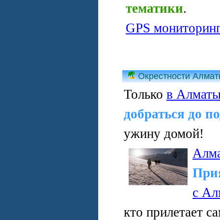
тематики
.
GPS мониторин
Окрестности Алма
Только
в Алмат
добраться до п
ужину домой!
Алм
При
с Ал
кто прилетает с