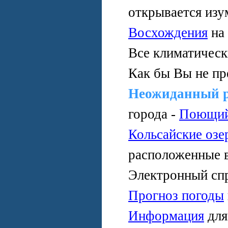
открывается изу
Восхождения
на
Все климатичес
Как бы Вы не пр
Неожиданный 
города -
Поющий
Кольсайские озе
расположенные 
Электронный сп
Прогноз погоды
Информация
дл