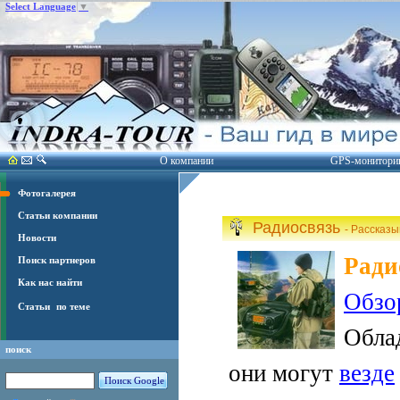
Select Language
▼
О компании
GPS-монитори
Фотогалерея
Статьи компании
Радиосвязь
- Рассказ
Новости
Ради
Поиск партнеров
Как нас найти
Обзо
Статьи
по теме
Обла
поиск
они могут
везде