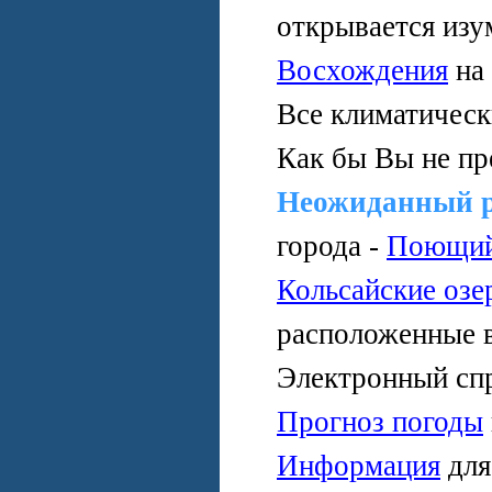
открывается изу
Восхождения
на
Все климатичес
Как бы Вы не пр
Неожиданный 
города -
Поющий
Кольсайские озе
расположенные 
Электронный сп
Прогноз погоды
Информация
дл