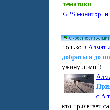
тематики
.
GPS мониторин
Окрестности Алма
Только
в Алмат
добраться до п
ужину домой!
Алм
При
с Ал
кто прилетает с