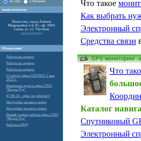
Что такое
монит
по сайту
в Интернете
наши контакты
Как выбрать нуж
Казахстан, город Алматы
Микрорайон 1-й, 81, оф. 309А
Электронный сп
Саина, уг. ул. Улугбека
схема проезда
Средства связи
в
Объявления
Работы на сервере
GPS мониторинг
- 
Работы на сервере
Что так
Работы на сервере
О работе офиса GEONET 2 мая
2025 г.
большое
Изменение адреса офиса ТОО
"Индра-Тур"
Координ
07.06.24 - офис не работает!
Настройка часового пояса
Каталог навиг
Настройка часового пояса
Новый график работы офиса ТОО
"Индра-Тур"
Спутниковый G
Работы в ЦОД
Электронный сп