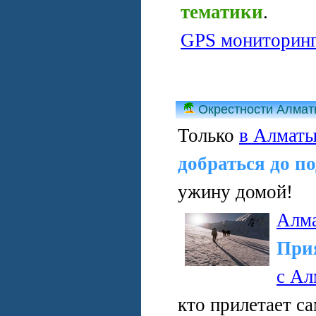
тематики
.
GPS мониторин
Окрестности Алма
Только
в Алмат
добраться до п
ужину домой!
Алм
При
с Ал
кто прилетает с