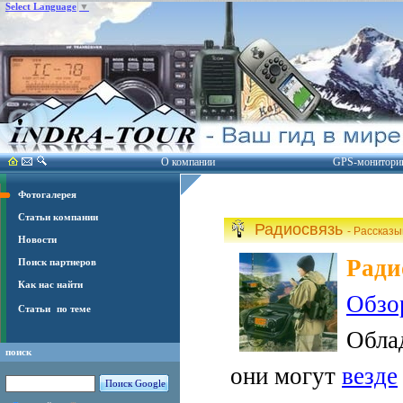
Select Language
▼
О компании
GPS-монитори
Фотогалерея
Статьи компании
Радиосвязь
- Рассказ
Новости
Ради
Поиск партнеров
Как нас найти
Обзо
Статьи
по теме
Обла
поиск
они могут
везде