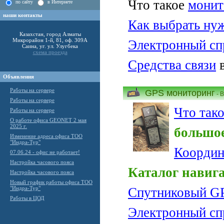
Что такое
монит
по сайту
в Интернете
наши контакты
Как выбрать нуж
Казахстан, город Алматы
Микрорайон 1-й, 81, оф. 309А
Электронный сп
Саина, уг. ул. Улугбека
схема проезда
Средства связи
в
Объявления
Работы на сервере
GPS мониторинг
- 
Работы на сервере
Что так
Работы на сервере
О работе офиса GEONET 2 мая
2025 г.
большое
Изменение адреса офиса ТОО
"Индра-Тур"
Координ
07.06.24 - офис не работает!
Настройка часового пояса
Каталог навиг
Настройка часового пояса
Новый график работы офиса ТОО
"Индра-Тур"
Спутниковый G
Работы в ЦОД
Электронный сп