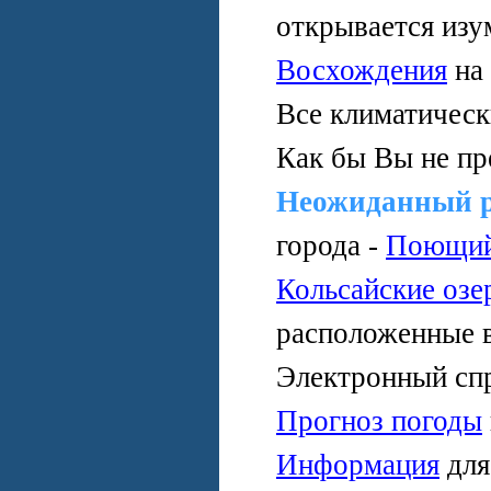
открывается изу
Восхождения
на
Все климатичес
Как бы Вы не пр
Неожиданный 
города -
Поющий
Кольсайские озе
расположенные 
Электронный сп
Прогноз погоды
Информация
дл