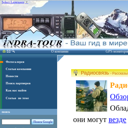
Select Language
▼
О компании
GPS-монитори
Фотогалерея
Статьи компании
Радиосвязь
- Рассказ
Новости
Ради
Поиск партнеров
Как нас найти
Обзо
Статьи
по теме
Обла
поиск
они могут
везде