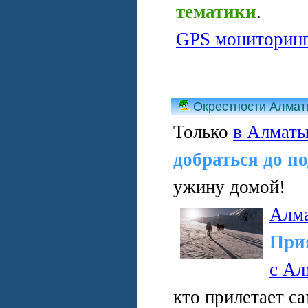
тематики
.
GPS мониторин
Окрестности Алма
Только
в Алмат
добраться до п
ужину домой!
Алм
При
с Ал
кто прилетает с