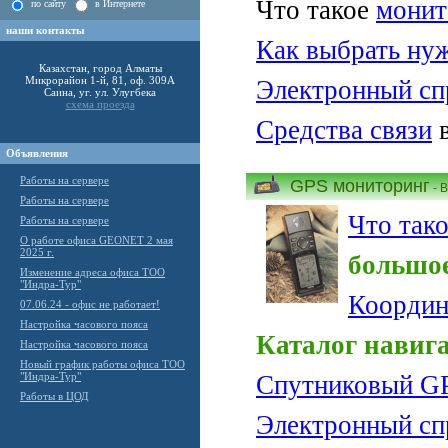
Что такое
монит
по сайту
в Интернете
наши контакты
Как выбрать нуж
Казахстан, город Алматы
Микрорайон 1-й, 81, оф. 309А
Электронный сп
Саина, уг. ул. Улугбека
схема проезда
Средства связи
в
Объявления
Работы на сервере
GPS мониторинг
- 
Работы на сервере
Что так
Работы на сервере
О работе офиса GEONET 2 мая
2025 г.
большое
Изменение адреса офиса ТОО
"Индра-Тур"
Координ
07.06.24 - офис не работает!
Настройка часового пояса
Каталог навиг
Настройка часового пояса
Новый график работы офиса ТОО
"Индра-Тур"
Спутниковый G
Работы в ЦОД
Электронный сп