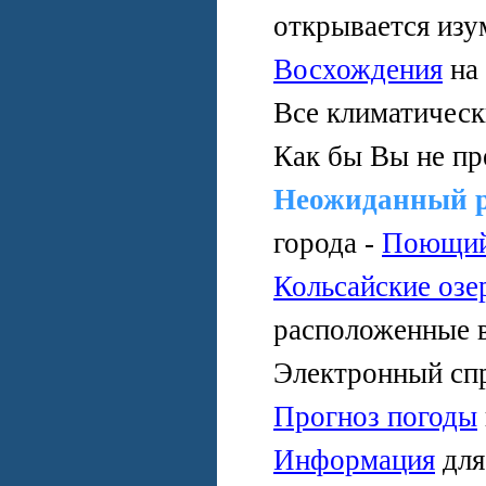
открывается изу
Восхождения
на
Все климатичес
Как бы Вы не пр
Неожиданный 
города -
Поющий
Кольсайские озе
расположенные 
Электронный сп
Прогноз погоды
Информация
дл