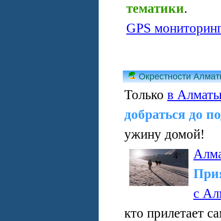
тематики
.
GPS мониторин
Окрестности Алма
Только
в Алмат
добраться до п
ужину домой!
Алм
При
с Ал
кто прилетает с