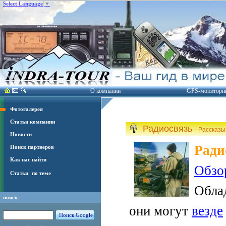
Select Language
▼
О компании
GPS-монитори
Фотогалерея
Статьи компании
Радиосвязь
- Рассказ
Новости
Ради
Поиск партнеров
Как нас найти
Обзо
Статьи
по теме
Обла
поиск
они могут
везде