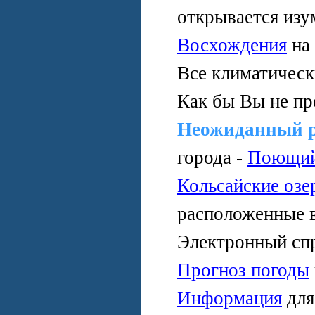
открывается изу
Восхождения
на
Все климатичес
Как бы Вы не пр
Неожиданный 
города -
Поющий
Кольсайские озе
расположенные 
Электронный сп
Прогноз погоды
Информация
дл