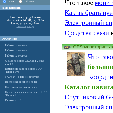
Что такое
монит
по сайту
в Интернете
наши контакты
Как выбрать нуж
Казахстан, город Алматы
Микрорайон 1-й, 81, оф. 309А
Электронный сп
Саина, уг. ул. Улугбека
схема проезда
Средства связи
в
Объявления
Работы на сервере
GPS мониторинг
- 
Работы на сервере
Что так
Работы на сервере
О работе офиса GEONET 2 мая
2025 г.
большое
Изменение адреса офиса ТОО
"Индра-Тур"
Координ
07.06.24 - офис не работает!
Настройка часового пояса
Каталог навиг
Настройка часового пояса
Новый график работы офиса ТОО
"Индра-Тур"
Спутниковый G
Работы в ЦОД
Электронный сп